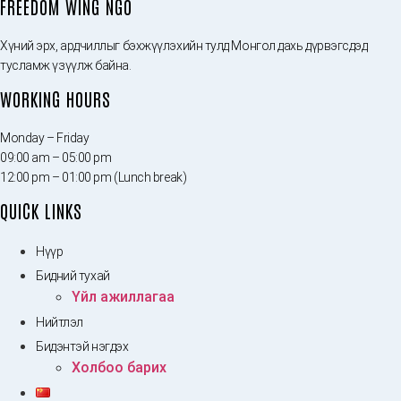
FREEDOM WING NGO
Хүний эрх, ардчиллыг бэхжүүлэхийн тулд Монгол дахь дүрвэгсдэд
тусламж үзүүлж байна.
WORKING HOURS
Monday – Friday
09:00 am – 05:00 pm
12:00 pm – 01:00 pm (Lunch break)
QUICK LINKS
Нүүр
Бидний тухай
Үйл ажиллагаа
Нийтлэл
Бидэнтэй нэгдэх
Холбоо барих