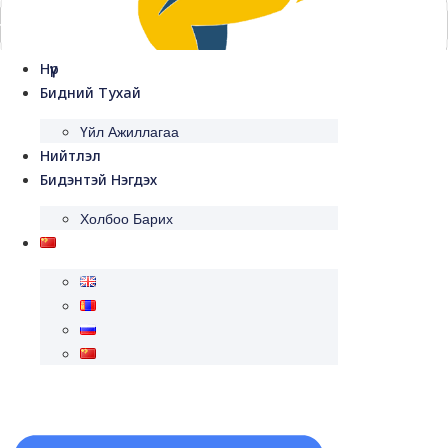
跳
到
内
Нүүр
容
Бидний Тухай
Үйл Ажиллагаа
Нийтлэл
Бидэнтэй Нэгдэх
Холбоо Барих