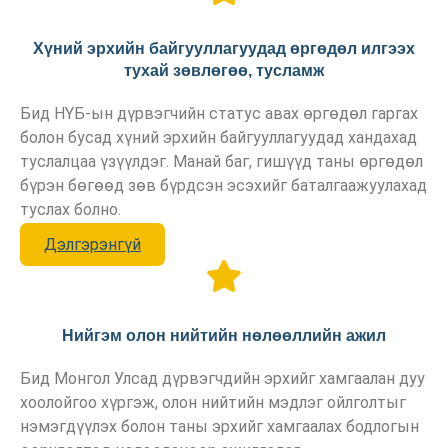
Хүний эрхийн байгууллагуудад өргөдөл илгээх
тухай зөвлөгөө, тусламж
Бид НҮБ-ын дүрвэгчийн статус авах өргөдөл гаргах
болон бусад хүний эрхийн байгууллагуудад хандахад
туслалцаа үзүүлдэг. Манай баг, гишүүд таны өргөдөл
бүрэн бөгөөд зөв бүрдсэн эсэхийг баталгаажуулахад
туслах болно.
Дэлгэрэнгүй
Нийгэм олон нийтийн нөлөөллийн ажил
Бид Монгол Улсад дүрвэгчдийн эрхийг хамгаалан дуу
хоолойгоо хүргэж, олон нийтийн мэдлэг ойлголтыг
нэмэгдүүлэх болон таны эрхийг хамгаалах бодлогын