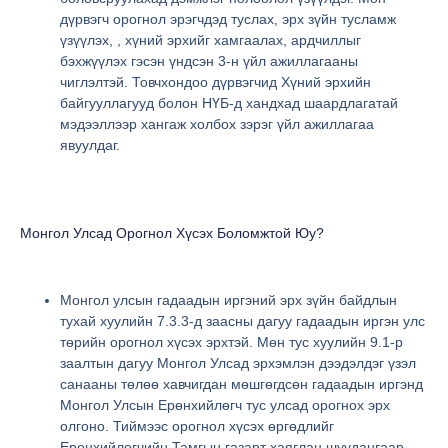
дүрвэгч орогнол эрэгчдэд туслах, эрх зүйн тусламж
үзүүлэх, , хүний эрхийг хамгаалах, ардчиллыг
бэхжүүлэх гэсэн үндсэн 3-н үйл ажиллагааны
чиглэлтэй. Товчхондоо дүрвэгчид Хүний эрхийн
байгууллагууд болон НҮБ-д хандхад шаардлагатай
мэдээллээр хангаж холбох зэрэг үйл ажиллагаа
явуулдаг.
Монгол Улсад Орогнол Хүсэх Боломжтой Юу?
Монгол улсын гадаадын иргэний эрх зүйн байдлын
тухай хуулийн 7.3.3-д заасны дагуу гадаадын иргэн улс
төрийн орогнол хүсэх эрхтэй. Мөн тус хуулийн 9.1-р
заалтын дагуу Монгол Улсад эрхэмлэн дээдэлдэг үзэл
санааны төлөө хавчигдан мөшгөгдсөн гадаадын иргэнд
Монгол Улсын Ерөнхийлөгч тус улсад орогнох эрх
олгоно. Тиймээс орогнол хүсэх өргөдлийг
Ерөнхийлөгчийн Тамгын газарт хаяглан шуудангаар