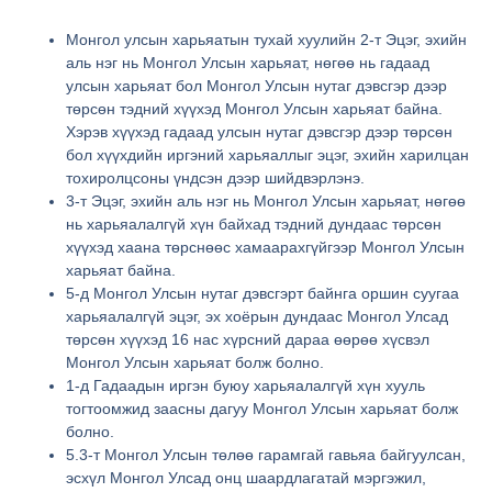
Монгол улсын харьяатын тухай хуулийн
2
-т Эцэг, эхийн
аль нэг нь Монгол Улсын харьяат, нөгөө нь гадаад
улсын харьяат бол Монгол Улсын нутаг дэвсгэр дээр
төрсөн тэдний хүүхэд Монгол Улсын харьяат байна.
Хэрэв хүүхэд гадаад улсын нутаг дэвсгэр дээр төрсөн
бол хүүхдийн иргэний харьяаллыг эцэг, эхийн харилцан
тохиролцсоны үндсэн дээр шийдвэрлэнэ.
3
-т Эцэг, эхийн аль нэг нь Монгол Улсын харьяат, нөгөө
нь харьяалалгүй хүн байхад тэдний дундаас төрсөн
хүүхэд хаана төрснөөс хамаарахгүйгээр Монгол Улсын
харьяат байна.
5
-д Монгол Улсын нутаг дэвсгэрт байнга оршин суугаа
харьяалалгүй эцэг, эх хоёрын дундаас Монгол Улсад
төрсөн хүүхэд 16 нас хүрсний дараа өөрөө хүсвэл
Монгол Улсын харьяат болж болно.
1
-д Гадаадын иргэн буюу харьяалалгүй хүн хууль
тогтоомжид заасны дагуу Монгол Улсын харьяат болж
болно
.
5.3
-т Монгол Улсын төлөө гарамгай гавьяа байгуулсан,
эсхүл Монгол Улсад онц шаардлагатай мэргэжил,