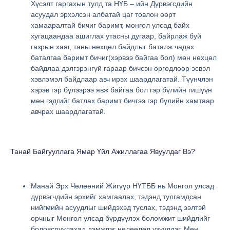
Хүсэлт гаргахын тулд та НҮБ – ийн Дүрвэгсдийн
асуудал эрхэлсэн албатай цаг товлон өөрт
хамааралтай бичиг баримт, монгол улсад байх
хугацаандаа ашиглах утасны дугаар, байрлаж буй
газрын хаяг, таны нөхцөл байдлыг баталж чадах
баталгаа баримт бичиг(хэрвээ байгаа бол) мөн нөхцөл
байдлаа дэлгэрэнгүй гараар бичсэн өргөдлөөр эсвэл
хэвлэмэл байдлаар авч ирэх шаардлагатай. Түүнчлэн
хэрэв гэр бүлээрээ явж байгаа бол гэр бүлийн гишүүн
мөн гэдгийг батлах баримт бичгээ гэр бүлийн хамтаар
авчрах шаардлагатай.
Танай Байгууллага Ямар Үйл Ажиллагаа Явуулдаг Вэ?
Манай Эрх Чөлөөний Жигүүр НҮТББ нь Монгол улсад
дүрвэгчдийн эрхийг хамгаалах, тэдэнд тулгамдсан
нийгмийн асуудлыг шийдэхэд туслах, тэдэнд ээлтэй
орчныг Монгол улсад бүрдүүлэх боломжит шийдлийг
боловсруулахад дэмжлэг нөлөөлөл үзүүлдэг. Мөн