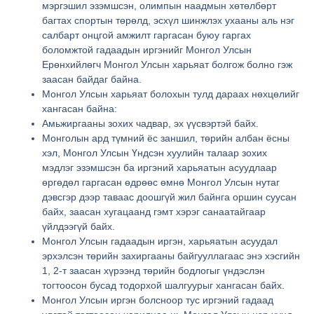
мэргэшил эзэмшсэн, олимпын наадмын хөтөлбөрт
багтах спортын төрөлд, эсхүл шинжлэх ухааны аль нэг
салбарт онцгой амжилт гаргасан буюу гаргах
боломжтой гадаадын иргэнийг Монгол Улсын
Ерөнхийлөгч Монгол Улсын харьяат болгож болно гэж
заасан байдаг байна.
Монгол Улсын харьяат болохын тулд дараах нөхцөлийг
хангасан байна:
Амьжиргааны зохих чадвар, эх үүсвэртэй байх.
Монголын ард түмний ёс заншил, төрийн албан ёсны
хэл, Монгол Улсын Үндсэн хуулийн талаар зохих
мэдлэг эзэмшсэн ба иргэний харьяатын асуудлаар
өргөдөл гаргасан өдрөөс өмнө Монгол Улсын нутаг
дэвсгэр дээр таваас доошгүй жил байнга оршин суусан
байх, заасан хугацаанд гэмт хэрэг санаатайгаар
үйлдээгүй байх.
Монгол Улсын гадаадын иргэн, харьяатын асуудал
эрхэлсэн төрийн захиргааны байгууллагаас энэ хэсгийн
1, 2-т заасан хүрээнд төрийн бодлогыг үндэслэн
тогтоосон бусад тодорхой шалгуурыг хангасан байх.
Монгол Улсын иргэн болсноор тус иргэний гадаад