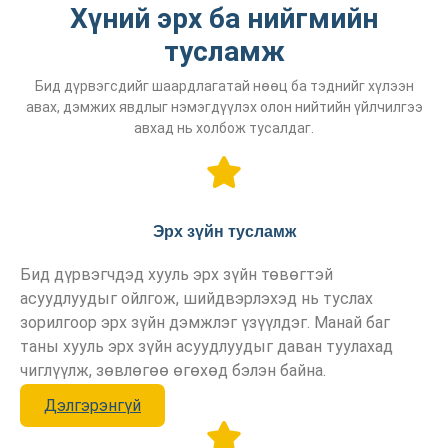
Хүний эрх ба нийгмийн
тусламж
Бид дүрвэгсдийг шаардлагатай нөөц ба тэднийг хүлээн
авах, дэмжих явдлыг нэмэгдүүлэх олон нийтийн үйлчилгээ
авхад нь холбож тусалдаг.
Эрх зүйн тусламж
Бид дүрвэгчдэд хууль эрх зүйн төвөгтэй
асуудлуудыг ойлгож, шийдвэрлэхэд нь туслах
зорилгоор эрх зүйн дэмжлэг үзүүлдэг. Манай баг
таны хууль эрх зүйн асуудлуудыг даван туулахад
чиглүүлж, зөвлөгөө өгөхөд бэлэн байна.
Дэлгэрэнгүй