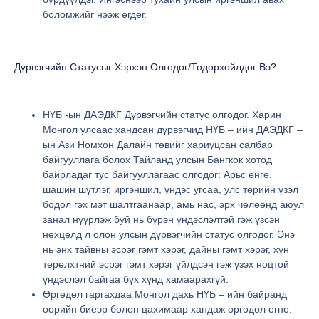
боломжийг нээж өгдөг.
Дүрвэгчийн Статусыг Хэрхэн Олгодог/тодорхойлдог Вэ?
НҮБ -ын ДАЭДКГ Дүрвэгчийн статус олгодог. Харин
Монгол улсаас хандсан дүрвэгчид НҮБ – ийн ДАЭДКГ –
ын Ази Номхон Далайн төвийг хариуцсан салбар
байгууллага болох Тайланд улсын Бангкок хотод
байрладаг тус байгууллагаас олгодог: Арьс өнгө,
шашин шүтлэг, иргэншил, үндэс угсаа, улс төрийн үзэл
бодол гэх мэт шалтгаанаар, амь нас, эрх чөлөөнд аюул
занал нүүрлэж буй нь бүрэн үндэслэлтэй гэж үзсэн
нөхцөлд л олон улсын дүрвэгчийн статус олгодог. Энэ
нь энх тайвны эсрэг гэмт хэрэг, дайны гэмт хэрэг, хүн
төрөлхтний эсрэг гэмт хэрэг үйлдсэн гэж үзэх ноцтой
үндэслэл байгаа бүх хүнд хамаарахгүй.
Өргөдөл гаргахдаа Монгол дахь НҮБ – ийн байранд
өөрийн биеэр болон цахимаар хандаж өргөдөл өгнө.