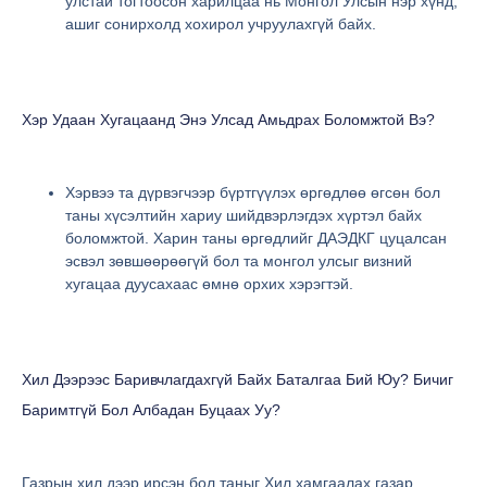
улстай тогтоосон харилцаа нь Монгол Улсын нэр хүнд,
ашиг сонирхолд хохирол учруулахгүй байх.
Хэр Удаан Хугацаанд Энэ Улсад Амьдрах Боломжтой Вэ?
Хэрвээ та дүрвэгчээр бүртгүүлэх өргөдлөө өгсөн бол
таны хүсэлтийн хариу шийдвэрлэгдэх хүртэл байх
боломжтой. Харин таны өргөдлийг ДАЭДКГ цуцалсан
эсвэл зөвшөөрөөгүй бол та монгол улсыг визний
хугацаа дуусахаас өмнө орхих хэрэгтэй.
Хил Дээрээс Баривчлагдахгүй Байх Баталгаа Бий Юу? Бичиг
Баримтгүй Бол Албадан Буцаах Уу?
Газрын хил дээр ирсэн бол таныг Хил хамгаалах газар,