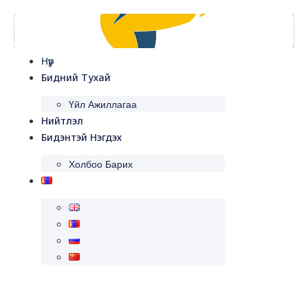
Skip
to
content
Нүүр
Бидний Тухай
Үйл Ажиллагаа
Нийтлэл
Бидэнтэй Нэгдэх
Холбоо Барих