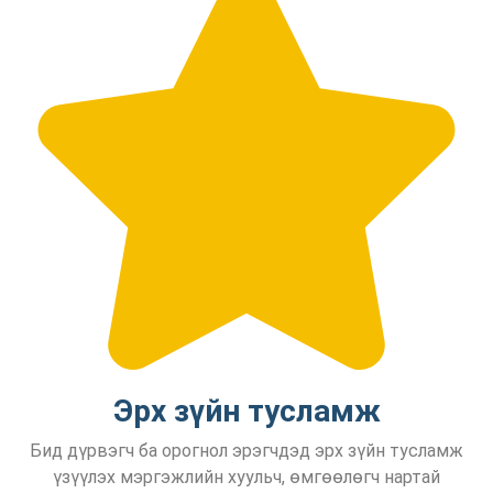
Эрх зүйн тусламж
Бид дүрвэгч ба орогнол эрэгчдэд эрх зүйн тусламж
үзүүлэх мэргэжлийн хуульч, өмгөөлөгч нартай