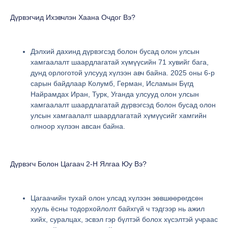
Дүрвэгчид Ихэвчлэн Хаана Очдог Вэ?
Дэлхий дахинд дүрвэгсэд болон бусад олон улсын
хамгаалалт шаардлагатай хүмүүсийн 71 хувийг бага,
дунд орлоготой улсууд хүлээн авч байна. 2025 оны 6-р
сарын байдлаар Колумб, Герман, Исламын Бүгд
Найрамдах Иран, Турк, Уганда улсууд олон улсын
хамгаалалт шаардлагатай дүрвэгсэд болон бусад олон
улсын хамгаалалт шаардлагатай хүмүүсийг хамгийн
олноор хүлээн авсан байна.
Дүрвэгч Болон Цагаач 2-Н Ялгаа Юу Вэ?
Цагаачийн тухай олон улсад хүлээн зөвшөөрөгдсөн
хууль ёсны тодорхойлолт байхгүй ч тэдгээр нь ажил
хийх, суралцах, эсвэл гэр бүлтэй болох хүсэлтэй учраас