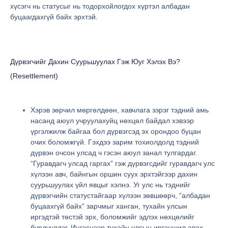
хүсэгч нь статусыг нь тодорхойлогдох хүртэл албадан
буцаагдахгүй байх эрхтэй.
Дүрвэгчийг Дахин Суурьшуулах Гэж Юуг Хэлэх Вэ?
(resettlement)
Хэрэв зөрчил мөргөлдөөн, хавчлага зэрэг тэдний амь
насанд аюул учруулахуйц нөхцөл байдал хэвээр
үргэлжилж байгаа бол дүрвэгсэд эх орондоо буцан
очих боломжгүй. Гэхдээ зарим тохиолдолд тэдний
дүрвэн очсон улсад ч гэсэн аюул занал тулгардаг.
“Гуравдагч улсад гаргах” гэж дүрвэгсдийг гуравдагч улс
хүлээн авч, байнгын оршин суух эрхтэйгээр дахин
суурьшуулах үйл явцыг хэлнэ. Уг улс нь тэднийг
дүрвэгчийн статустайгаар хүлээн зөвшөөрч, “албадан
буцаахгүй байх” зарчмыг ханган, тухайн улсын
иргэдтэй төстэй эрх, боломжийг эдлэх нөхцөлийг
бүрдүүлдэг. Ингэснээр тухайн улсын иргэншил авах