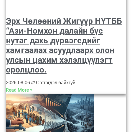
Эрх Чөлөөний Жигүүр НҮТББ
“Ази-Номхон далайн бүс
нутаг дахь дүрвэгсдийг
хамгаалах асуудлаарх олон
улсын цахим хэлэлцүүлэгт
оролцлоо.
2026-08-06
Сэтгэгдэл байхгүй
Read More »