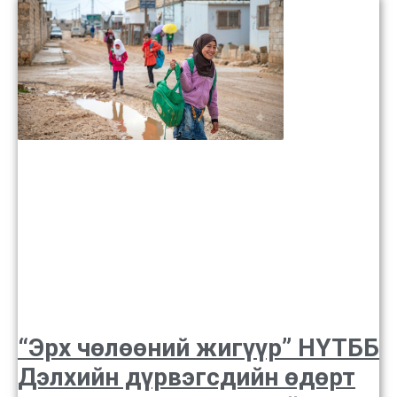
“Эрх чөлөөний жигүүр” НҮТББ
Дэлхийн дүрвэгсдийн өдөрт