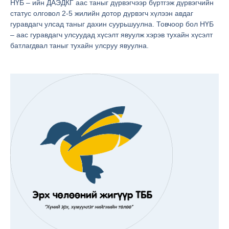
НҮБ – ийн ДАЭДКГ аас таныг дүрвэгчээр бүртгэж дүрвэгчийн
статус олговол 2-5 жилийн дотор дүрвэгч хүлээн авдаг
гуравдагч улсад таныг дахин суурьшуулна. Товчоор бол НҮБ
– аас гуравдагч улсуудад хүсэлт явуулж хэрэв тухайн хүсэлт
батлагдвал таныг тухайн улсруу явуулна.