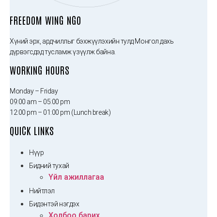
FREEDOM WING NGO
Хүний эрх, ардчиллыг бэхжүүлэхийн тулд Монгол дахь
дүрвэгсдэд тусламж үзүүлж байна.
WORKING HOURS
Monday – Friday
09:00 am – 05:00 pm
12:00 pm – 01:00 pm (Lunch break)
QUICK LINKS
Нүүр
Бидний тухай
Үйл ажиллагаа
Нийтлэл
Бидэнтэй нэгдэх
Холбоо барих