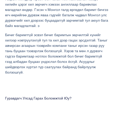
хилийн цэрэг хил зөрчигч хэмээх ангиллаар баривчлах
магадлал өндөр. Гэсэн ч Монгол талд өргөдөл баримт бичгээ
өгч өөрийгөө дүрвэж яваа гэдгийг баталж чадвал Монгол улс
дүрвэгчийг хил дээрээс буцаадаггүй зарчимтай тул аюул бага
байх магадлалтай. э
Бичиг баримтгүй эсвэл бичиг баримтын зөрчилтэй хүнийг
хилээр нэвтрүүлэхгүй тул та хил дээр гацах эрсдэлтэй. Таныг
авчирсан агаарын тээврийн компани таныг ирсэн газар руу
тань буцаан тээвэрлэж болзошгүй. Хэрэв та мөн л дүрвэгч
гэдгээ баримтаар нотлох боломжтой бол бичиг баримтгүй
гээд албадан буцаах үндэслэл болох ёсгүй. Асуудлыг
шийдвэрлэх хүртэл түр саатуулах байранд байрлуулж
болзошгүй.
Гуравдагч Улсад Гарах Боломжтой Юу?