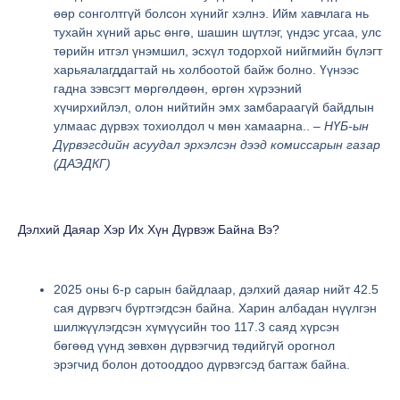
өөр сонголтгүй болсон хүнийг хэлнэ. Ийм хавчлага нь
тухайн хүний арьс өнгө, шашин шүтлэг, үндэс угсаа, улс
төрийн итгэл үнэмшил, эсхүл тодорхой нийгмийн бүлэгт
харьяалагддагтай нь холбоотой байж болно. Үүнээс
гадна зэвсэгт мөргөлдөөн, өргөн хүрээний
хүчирхийлэл, олон нийтийн эмх замбараагүй байдлын
улмаас дүрвэх тохиолдол ч мөн хамаарна.. –
НҮБ-ын
Дүрвэгсдийн асуудал эрхэлсэн дээд комиссарын газар
(ДАЭДКГ)
Дэлхий Даяар Хэр Их Хүн Дүрвэж Байна Вэ?
2025 оны 6-р сарын байдлаар, дэлхий даяар нийт 42.5
сая дүрвэгч бүртгэгдсэн байна. Харин албадан нүүлгэн
шилжүүлэгдсэн хүмүүсийн тоо 117.3 саяд хүрсэн
бөгөөд үүнд зөвхөн дүрвэгчид төдийгүй орогнол
эрэгчид болон дотооддоо дүрвэгсэд багтаж байна.