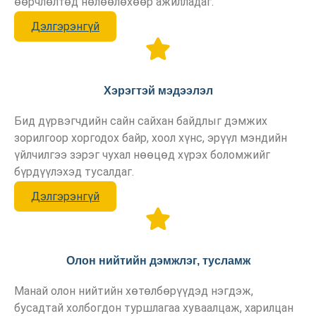
өөрчлөлтөд нөлөөлөхөөр ажилладаг.
Дэлгэрэнгүй
Хэрэгтэй мэдээлэл
Бид дүрвэгчдийн сайн сайхан байдлыг дэмжих
зорилгоор хоргодох байр, хоол хүнс, эрүүл мэндийн
үйлчилгээ зэрэг чухал нөөцөд хүрэх боломжийг
бүрдүүлэхэд тусалдаг.
Дэлгэрэнгүй
Олон нийтийн дэмжлэг, тусламж
Манай олон нийтийн хөтөлбөрүүдэд нэгдэж,
бусадтай холбогдон туршлагаа хуваалцаж, харилцан