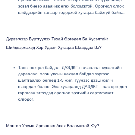
эсвэл биеэр аваачиж өгөх боломжтой. Орогнол олгох
шийдвэрийн талаар тодорхой хугацаа байхгүй байна.
Дүрвэгчээр Бүртгүүлэх Тухай Өргөдөл Ба Хүсэлтийг
Шийдвэрлэхэд Хэр Удаан Хугацаа Шаардах Вэ?
Таны нөхцөл байдал, ДАЭДКГ-н ачаалал, хүсэлтийн
дараалал, олон улсын нөхцөл байдал зэргээс
шалтгаалах бөгөөд 1-5 жил, түүнээс дээш жил ч
шаардаж болно. Энэ хугацаанд ДАЭДКГ – аас өргөдөл
гаргасан этгээдэд орогнол эрэгчийн сертификат
олгодог.
Монгол Улсын Иргэншил Авах Боломжтой Юу?