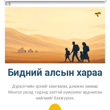
Бидний алсын хараа
Дүрвэгчийн эрхийг хамгаалах, дэмжих замаар
Монгол улсад тэдэнд ээлтэй хүмүүнлэг ардчилсан
нийгмийг бэхжүүлэх.