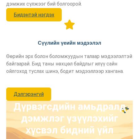
дэмжих сүлжээг бий болгоорой.
Бидэнтэй нэгдэх
Сүүлийн үеийн мэдээлэл
Өөрийн эрх болон боломжуудын талаар мэдээлэлтэй
байгаарай. Бид таны нөхцөл байдлыг илүү сайн
ойлгоход туслах шинэ, бодит мэдээллээр хангана.
Дэлгэрэнгүй
Дүрвэгсдийн амьдралд
дэмжлэг үзүүлэхийг
хүсвэл бидний үйл