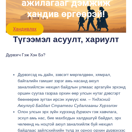
ажилагааг дэмжиж
хандив өргөөрэй!
Хандивлах
Түгээмэл асуулт, хариулт
Дүрвэгч Гэж Хэн Бэ?
Дүрвэгсэд нь дайн, зэвсэгт мөргөлдөөн, хямрал,
байгалийн гамшиг зэрэг амь насанд аюул
заналхийлсэн нөхцөл байдлын улмаас аргагүйн эрхэнд
оршин суугаа газраа орхин өөр улсын нутаг дэвсгэрт
бөөнөөрөө зугтан ирсэн хүмүүс юм. –
Үндэсний
Аюулгүй Байдал Стратеги Судалгааны Хүрээлэн
Олон улсын эрх зүйн хүрээнд
дүрвэгч
гэж хавчлага,
эсхүл амь нас, бие махбодын халдашгүй байдал, эрх
чөлөөнд нь ноцтой аюул заналхийлж буй нөхцөл
байдлаас зайлсхийхийн тулд эх орноо орхин дүрвэхээс