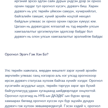
иргэний эрхээ эдлэн сайн дурын үндсэн дээр эх орноо
орхин гардаг тул орогнол хүсэгч, дүрвэгч биш. Харин
дүрвэгч нь улс төрийн үймээн самуун, хүчирхийлэл,
байгалийн гамшиг, хүний эрхийн ноцтой нөхцөл
байдлын улмаас эх орноо орхин гарсан хүмүүс юм.
Цагаач нь дүрвэгсдээс ялгаатай нь тэд өөрийн улсын
хамгаалалтыг үргэлжлүүлэн эдэлсээр байдаг бол
дүрвэгч нь олон улсын хамгаалалтыг эрэлхийлж байдаг.
Орогнол Эрэгч Гэж Хэн Бэ?
Улс төрийн хавчлага, мөрдөн мөшгөлт зэрэг хүний эрхийн
зөрчлийн улмаас ганц нэгээрээ аль нэг улсад орогнохоор
ирсэн дүрвэгч статусаа хүлээж байгаа хүнийг хэлдэг. Орогнол
хүсэгчийн асуудлыг шүүх, төрийн тэргүүн зэрэг эрх бүхий
байгууллагууд удаан хугацаанд шийдвэрлэдэг онцлогтой.
Орогнол хүсэгчид нь НҮБ-ын ДАЭДКГ-ын бүрэн эрхэд
хамаарах бөгөөд орогнол хүссэн хүн бүр эцсийн дүндээ
дүрвэгч гэж хүлээн зөвшөөрөгдөхгүй. Гэсэн хэдий ч, орогнол